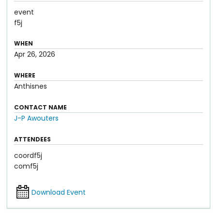
event
f5j
WHEN
Apr 26, 2026
WHERE
Anthisnes
CONTACT NAME
J-P Awouters
ATTENDEES
coordf5j
comf5j
Download Event