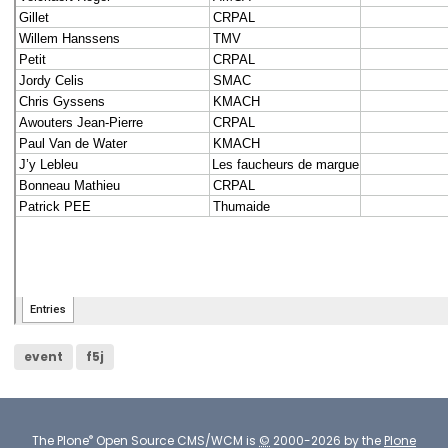
event
f5j
®
The
Plone
Open Source CMS/WCM
is
©
2000-2026 by the
Plone